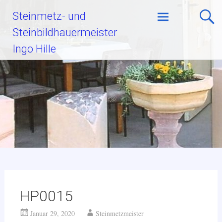
Zum
Steinmetz- und
Inhalt
Steinbildhauermeister
springen
Ingo Hille
HP0015
Januar 29, 2020
Steinmetzmeister