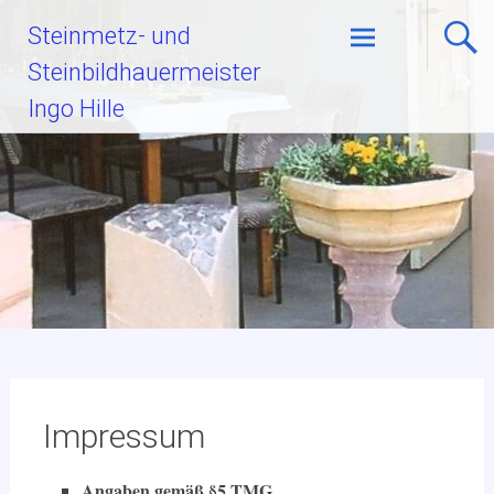
Zum
Steinmetz- und
Inhalt
Steinbildhauermeister
springen
Ingo Hille
Impressum
Angaben gemäß §5 TMG