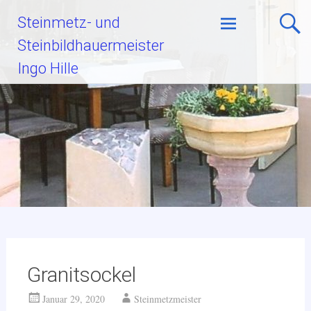
Zum
Steinmetz- und
Inhalt
Steinbildhauermeister
springen
Ingo Hille
Granitsockel
Januar 29, 2020
Steinmetzmeister