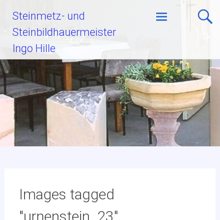
Zum
Steinmetz- und
Inhalt
Steinbildhauermeister
springen
Ingo Hille
Images tagged
"urnenstein_23"