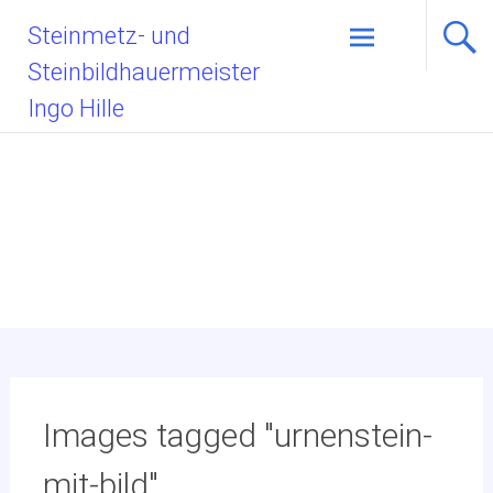
Zum
Steinmetz- und
Inhalt
Steinbildhauermeister
springen
Ingo Hille
Images tagged "urnenstein-
mit-bild"