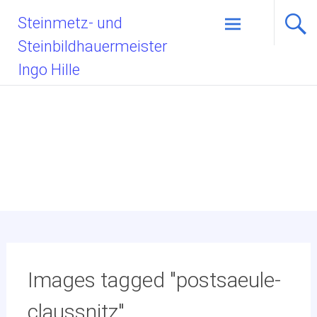
Zum
Steinmetz- und
Inhalt
Steinbildhauermeister
springen
Ingo Hille
Images tagged "postsaeule-
claussnitz"