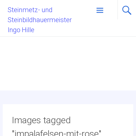
Zum
Steinmetz- und
Inhalt
Steinbildhauermeister
springen
Ingo Hille
Images tagged
"impalafelsen-mit-rose"