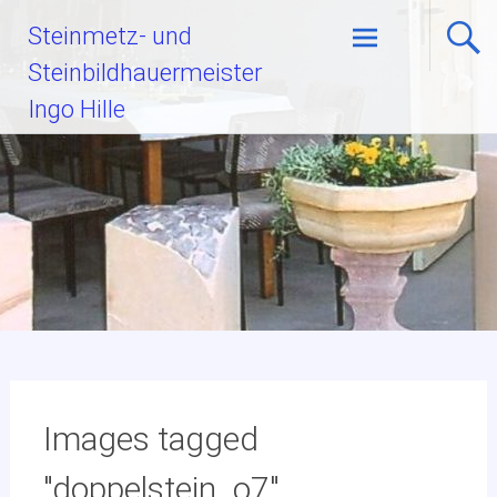
Zum
Steinmetz- und
Inhalt
Steinbildhauermeister
springen
Ingo Hille
Images tagged
"doppelstein_o7"